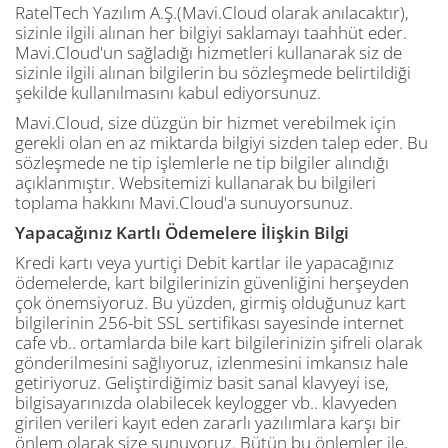
RatelTech Yazılım A.Ş.(Mavi.Cloud olarak anılacaktır),
sizinle ilgili alınan her bilgiyi saklamayı taahhüt eder.
Mavi.Cloud'un sağladığı hizmetleri kullanarak siz de
sizinle ilgili alınan bilgilerin bu sözleşmede belirtildiği
şekilde kullanılmasını kabul ediyorsunuz.
Mavi.Cloud, size düzgün bir hizmet verebilmek için
gerekli olan en az miktarda bilgiyi sizden talep eder. Bu
sözleşmede ne tip işlemlerle ne tip bilgiler alındığı
açıklanmıştır. Websitemizi kullanarak bu bilgileri
toplama hakkını Mavi.Cloud'a sunuyorsunuz.
Yapacağınız Kartlı Ödemelere İlişkin Bilgi
Kredi kartı veya yurtiçi Debit kartlar ile yapacağınız
ödemelerde, kart bilgilerinizin güvenliğini herşeyden
çok önemsiyoruz. Bu yüzden, girmiş olduğunuz kart
bilgilerinin 256-bit SSL sertifikası sayesinde internet
cafe vb.. ortamlarda bile kart bilgilerinizin şifreli olarak
gönderilmesini sağlıyoruz, izlenmesini imkansız hale
getiriyoruz. Geliştirdiğimiz basit sanal klavyeyi ise,
bilgisayarınızda olabilecek keylogger vb.. klavyeden
girilen verileri kayıt eden zararlı yazılımlara karşı bir
önlem olarak size sunuyoruz. Bütün bu önlemler ile,