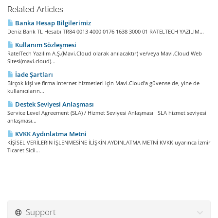
Related Articles
Banka Hesap Bilgilerimiz
Deniz Bank TL Hesabı TR84 0013 4000 0176 1638 3000 01 RATELTECH YAZILIM...
Kullanım Sözleşmesi
RatelTech Yazılım A.Ş.(Mavi.Cloud olarak anılacaktır) ve/veya Mavi.Cloud Web
Sitesi(mavi.cloud)...
İade Şartları
Birçok kişi ve firma internet hizmetleri için Mavi.Cloud'a güvense de, yine de
kullanıcıların...
Destek Seviyesi Anlaşması
Service Level Agreement (SLA) / Hizmet Seviyesi Anlaşması SLA hizmet seviyesi
anlaşması...
KVKK Aydınlatma Metni
KİŞİSEL VERİLERİN İŞLENMESİNE İLİŞKİN AYDINLATMA METNİ KVKK uyarınca İzmir
Ticaret Sicil...
Support